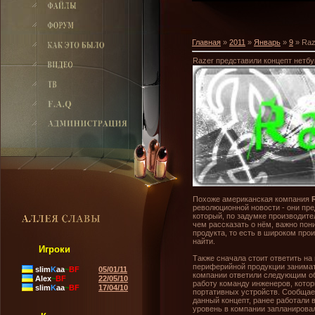
Главная
»
2011
»
Январь
»
9
» Raz
Razer представили концепт нетбу
Похоже американская компания
революционной новости - они пр
который, по задумке производите
чем рассказать о нём, важно пон
продукта, то есть в широком про
найти.
Игроки
Также сначала стоит ответить на
периферийной продукции занимат
slim
K
aa
~
BF
05/01/11
компании ответили следующим об
Alex
~
BF
22/05/10
работу команду инженеров, котор
slim
K
aa
~
BF
17/04/10
портативных устройств. Сообщае
данный концепт, ранее работали в
уровень в компании запланирова