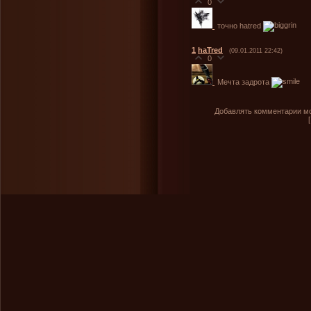
0
точно hatred
1
haTred
(09.01.2011 22:42)
0
Мечта задрота
Добавлять комментарии мо