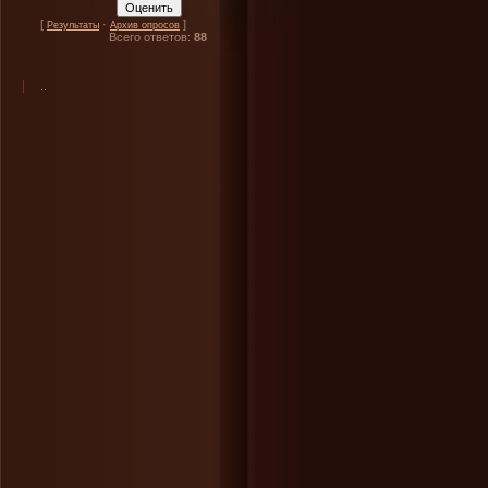
[
·
]
Результаты
Архив опросов
Всего ответов:
88
..