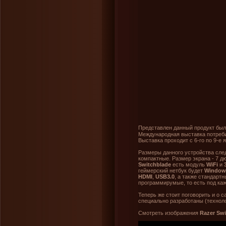
Представлен данный продукт был
Международная выставка потреби
Выставка проходит с 6-го по 9-е 
Размеры данного устройства сле
компактные. Размер экрана - 7 д
Switchblade
есть модуль
WiFi
и
геймерский нетбук будет
Window
HDMI
,
USB3.0
, а также стандарт
программирумые, то есть под ка
Теперь же стоит поговорить и о с
специально разработаны (техноло
Смотреть изображения
Razer Swi