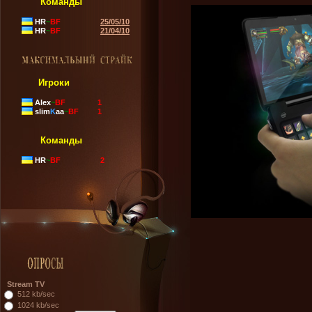
Команды
HR
~
BF
25/05/10
HR
~
BF
21/04/10
Игроки
Alex
~
BF
1
slim
K
aa
~
BF
1
Команды
HR
~
BF
2
Stream TV
512 kb/sec
1024 kb/sec