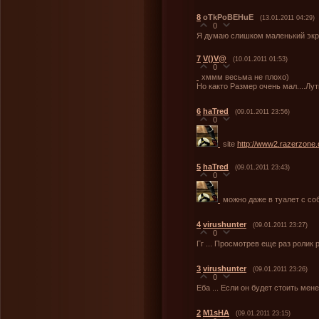
8
oTkPoBEHuE
(13.01.2011 04:29)
0
Я думаю слишком маленький экра
7
V()V@
(10.01.2011 01:53)
0
хммм весьма не плохо)
Но както Размер очень мал....Лу
6
haTred
(09.01.2011 23:56)
0
site
http://www2.razerzone.
5
haTred
(09.01.2011 23:43)
0
можно даже в туалет с со
4
virushunter
(09.01.2011 23:27)
0
Гг ... Просмотрев еще раз ролик 
3
virushunter
(09.01.2011 23:26)
0
Еба ... Если он будет стоить менее
2
M1sHA
(09.01.2011 23:15)