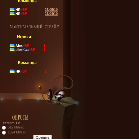
Команды
HR
~
BF
25/05/10
HR
~
BF
21/04/10
Игроки
Alex
~
BF
1
slim
K
aa
~
BF
1
Команды
HR
~
BF
2
Stream TV
512 kb/sec
1024 kb/sec