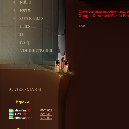
Сайт оптимизирован под б
Google Chrome / Mazila Fi
1234
Игроки
slim
K
aa
~
BF
05/01/11
Alex
~
BF
22/05/10
slim
K
aa
~
BF
17/04/10