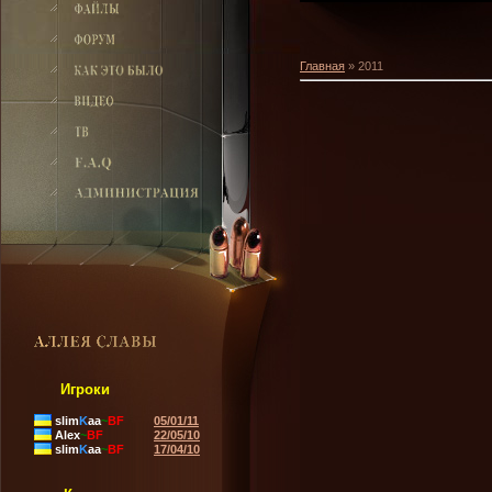
Главная
»
2011
Игроки
slim
K
aa
~
BF
05/01/11
Alex
~
BF
22/05/10
slim
K
aa
~
BF
17/04/10