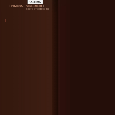
[
·
]
Результаты
Архив опросов
Всего ответов:
88
..