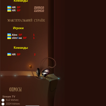
Команды
HR
~
BF
25/05/10
HR
~
BF
21/04/10
Игроки
Alex
~
BF
1
slim
K
aa
~
BF
1
Команды
HR
~
BF
2
Stream TV
512 kb/sec
1024 kb/sec