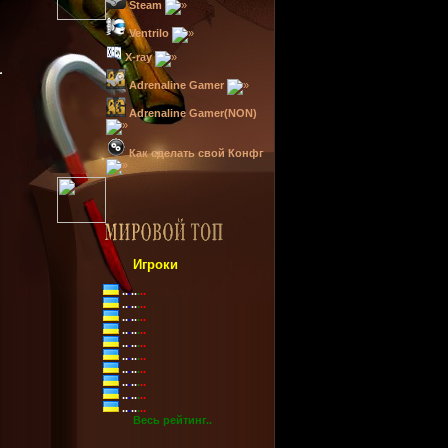
Steam
Ventrilo
X-ray
Adrenaline Gamer
Adrenaline Gamer(NON)
Как сделать свой Конфг
Игроки
..
.
..
.
..
..
.
..
.
..
..
.
..
.
..
..
.
..
.
..
..
.
..
.
..
..
.
..
.
..
..
.
..
.
..
..
.
..
.
..
..
.
..
.
..
..
.
..
.
..
Весь рейтинг..