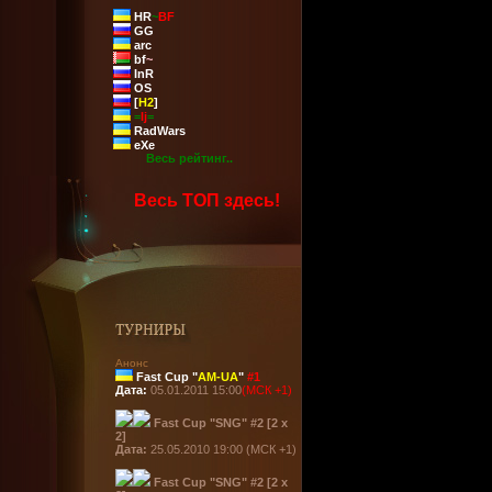
HR
~
BF
GG
arc
bf
~
InR
OS
[
H2
]
=
lj
=
RadWars
eXe
Весь рейтинг..
Весь ТОП здесь!
Анонс
Fast Cup "
AM-UA
"
#1
Дата:
05.01.2011 15:00
(МСК +1)
Fast Cup "SNG" #2 [2 x
2]
Дата:
25.05.2010 19:00 (МСК +1)
Fast Cup "SNG" #2 [2 x