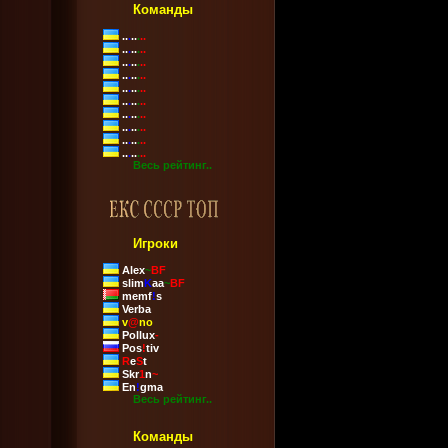
Команды
..
.
..
.
..
..
.
..
.
..
..
.
..
.
..
..
.
..
.
..
..
.
..
.
..
..
.
..
.
..
..
.
..
.
..
..
.
..
.
..
..
.
..
.
..
..
.
..
.
..
Весь рейтинг..
Игроки
Alex
~
BF
slim
K
aa
~
BF
memf
!
s
Verba
v
@
no
Pollux
-
Pos
!
tiv
R
e
S
t
Skr
1
n
~
En
!
gma
Весь рейтинг..
Команды