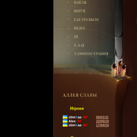
Игроки
slim
K
aa
~
BF
05/01/11
Alex
~
BF
22/05/10
slim
K
aa
~
BF
17/04/10