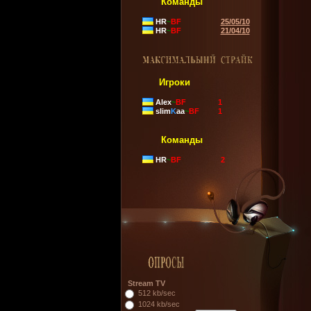
Команды
HR
~
BF
25/05/10
HR
~
BF
21/04/10
Игроки
Alex
~
BF
1
slim
K
aa
~
BF
1
Команды
HR
~
BF
2
Stream TV
512 kb/sec
1024 kb/sec