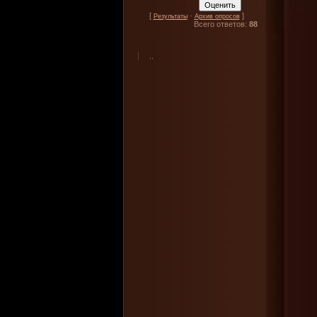
[
·
]
Результаты
Архив опросов
Всего ответов:
88
..