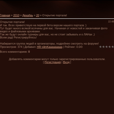
Главная
»
2010
»
Декабрь
»
20
» Открытие портала!
Открытие портала!
22:48
И так. Всех приветствую на первой бета версии нашего портала :)
Тут будет много всякой всячины для вас. Начиная от новостей и заканчивая фото
видео и файловыми архивами.
Так же будут онлайн турниры для вас, но не стоит забывать и о ЛАНах ;)
Всем рад! Регистрируйтесь!
Набирается группа людей в организаторы, подробнее смотреть на форуме!
Просмотров
: 374 |
Добавил
:
HR-slimKaaaaaaaaa
|
Рейтинг
:
0.0
/
0
Всего комментариев
:
0
Добавлять комментарии могут только зарегистрированные пользователи.
[
Регистрация
|
Вход
]