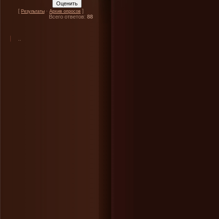
[
·
]
Результаты
Архив опросов
Всего ответов:
88
..