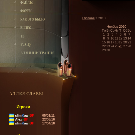
Главная
»
2010
Ноябрь 2010
Пн
Вт
Ср
Чт
Пт
Сб
Вс
1
2
3
4
5
6
7
8
9
10
11
12
13
14
15
16
17
18
19
20
21
22
23
24
25
26
27
28
29
30
Игроки
slim
K
aa
~
BF
05/01/11
Alex
~
BF
22/05/10
slim
K
aa
~
BF
17/04/10