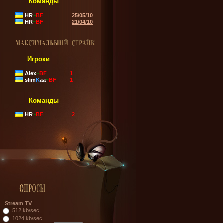
Команды
HR
~
BF
25/05/10
HR
~
BF
21/04/10
Игроки
Alex
~
BF
1
slim
K
aa
~
BF
1
Команды
HR
~
BF
2
Stream TV
512 kb/sec
1024 kb/sec