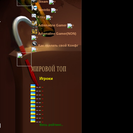
Steam
Ventrilo
X-ray
Adrenaline Gamer
Adrenaline Gamer(NON)
Как сделать свой Конфг
Игроки
..
.
..
.
..
..
.
..
.
..
..
.
..
.
..
..
.
..
.
..
..
.
..
.
..
..
.
..
.
..
..
.
..
.
..
..
.
..
.
..
..
.
..
.
..
..
.
..
.
..
Весь рейтинг..