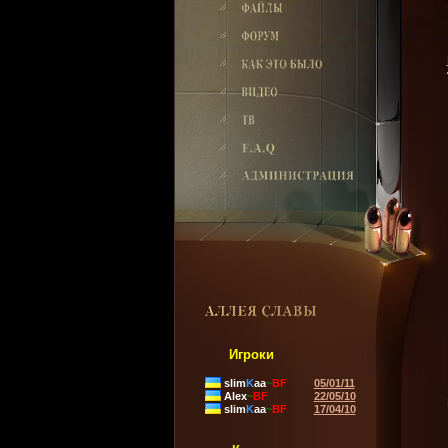
Игроки
slim
K
aa
~
BF
05/01/11
Alex
~
BF
22/05/10
slim
K
aa
~
BF
17/04/10