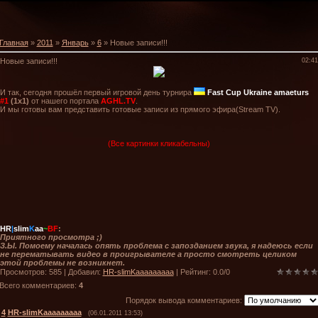
Главная
»
2011
»
Январь
»
6
» Новые записи!!!
Новые записи!!!
02:41
И так, сегодня прошёл первый игровой день турнира
Fast Cup Ukraine amaeturs
#1
(1x1)
от нашего портала
AGHL.TV
.
И мы готовы вам представить готовые записи из прямого эфира(Stream TV).
(Все картинки кликабельны)
HR
|
slim
K
aa
~
BF
:
Приятного просмотра ;)
З.Ы. Помоему началась опять проблема с запозданием звука, я надеюсь если
не перематывать видео в проигрывателе а просто смотреть целиком
этой проблемы не возникнет.
Просмотров
: 585 |
Добавил
:
HR-slimKaaaaaaaaa
|
Рейтинг
:
0.0
/
0
Всего комментариев
:
4
Порядок вывода комментариев:
4
HR-slimKaaaaaaaaa
(06.01.2011 13:53)