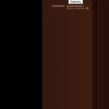
[
·
]
Результаты
Архив опросов
Всего ответов:
88
..