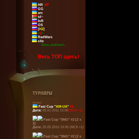
HR
~
BF
GG
arc
bf
~
InR
OS
[
H2
]
=
lj
=
RadWars
eXe
Весь рейтинг..
Весь ТОП здесь!
Анонс
Fast Cup "
AM-UA
"
#1
Дата:
05.01.2011 15:00
(МСК +1)
Fast Cup "SNG" #2 [2 x
2]
Дата:
25.05.2010 19:00 (МСК +1)
Fast Cup "SNG" #2 [2 x