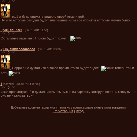
0
ещё я буду снимать видео с своей игры и всё.
Ну и те которые сегодня будут, вчерашние игры все отсняты которые можно было.
3
virushunter
(06.01.2011 11:53)
0
Остальные игры как Я понял будут позже ...
2
HR-slimKaaaaaaaaa
(06.01.2011 03:36)
0
Сорри я не думал что в такое время кто то будет сидеть
теперь так и
есть
1
hatred
(06.01.2011 03:00)
0
и как просмотреть? я думал нажимать нужно на картинку которую хочешь глянуть... а
оно не нажимаеться(
Добавлять комментарии могут только зарегистрированные пользователи.
[
Регистрация
|
Вход
]