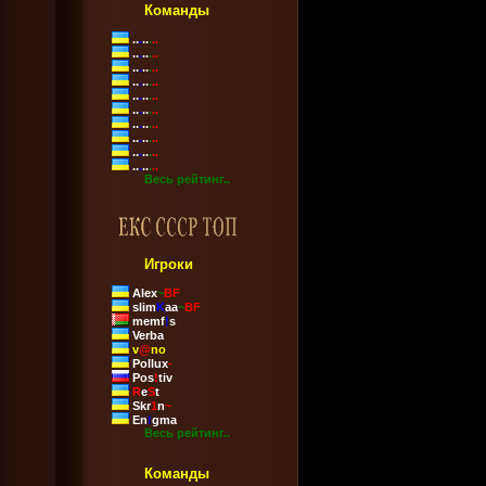
Команды
..
.
..
.
..
..
.
..
.
..
..
.
..
.
..
..
.
..
.
..
..
.
..
.
..
..
.
..
.
..
..
.
..
.
..
..
.
..
.
..
..
.
..
.
..
..
.
..
.
..
Весь рейтинг..
Игроки
Alex
~
BF
slim
K
aa
~
BF
memf
!
s
Verba
v
@
no
Pollux
-
Pos
!
tiv
R
e
S
t
Skr
1
n
~
En
!
gma
Весь рейтинг..
Команды