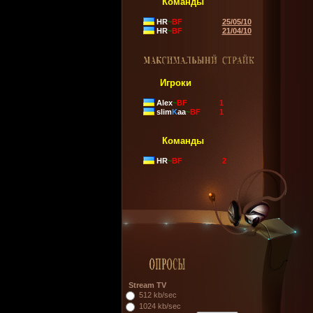
Команды
HR
~
BF
25/05/10
HR
~
BF
21/04/10
Игроки
Alex
~
BF
1
slim
K
aa
~
BF
1
Команды
HR
~
BF
2
Stream TV
512 kb/sec
1024 kb/sec