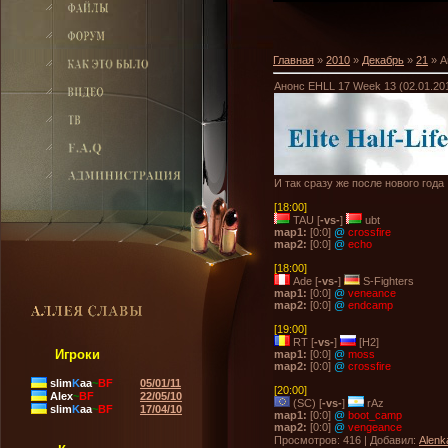
Главная
»
2010
»
Декабрь
»
21
» А
Анонс EHLL 17 Week 13 (02.01.20
И так сразу же после нового года
[18:00]
TAU [
-vs-
]
ubt
map1:
[0:0]
@
crossfire
map2:
[0:0]
@
echo
[18:00]
Ade [
-vs-
]
S-Fighters
map1:
[0:0]
@
veneance
map2:
[0:0]
@
endcamp
[19:00]
RT [
-vs-
]
[H2]
Игроки
map1:
[0:0]
@
moss
map2:
[0:0]
@
crossfire
slim
K
aa
~
BF
05/01/11
[20:00]
Alex
~
BF
22/05/10
(SC) [
-vs-
]
rAz
slim
K
aa
~
BF
17/04/10
map1:
[0:0]
@
boot_camp
map2:
[0:0]
@
vengeance
Просмотров
: 416 |
Добавил
:
Alenk