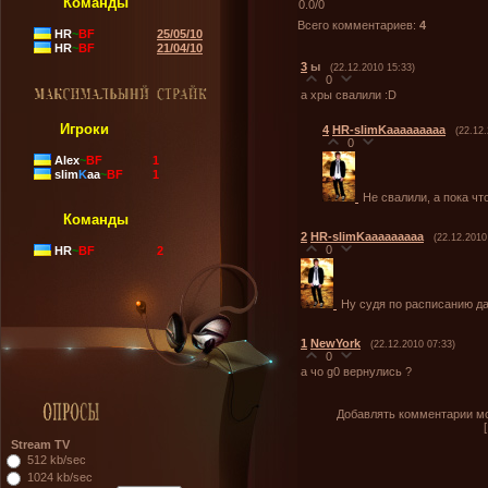
Команды
0.0
/
0
Всего комментариев
:
4
HR
~
BF
25/05/10
HR
~
BF
21/04/10
3
ы
(22.12.2010 15:33)
0
а хры свалили :D
Игроки
4
HR-slimKaaaaaaaaa
(22.12
0
Alex
~
BF
1
slim
K
aa
~
BF
1
Не свалили, а пока ч
Команды
2
HR-slimKaaaaaaaaa
(22.12.2010
0
HR
~
BF
2
Ну судя по расписанию д
1
NewYork
(22.12.2010 07:33)
0
а чо g0 вернулись ?
Добавлять комментарии мо
Stream TV
512 kb/sec
1024 kb/sec