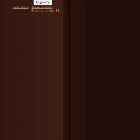
[
·
]
Результаты
Архив опросов
Всего ответов:
88
..