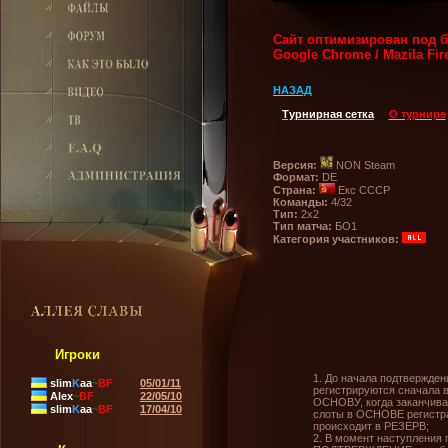
Сайт оптимизирован под б
Google Chrome / Mazila Fi
НАЗАД
Турнирная сетка
О турнире
Версия:
NON Steam
Формат:
DE
Страна:
Екс СССР
Команды:
4/32
Тип:
2х2
Тип матча:
БО1
Категория участников:
Игроки
1.
До начала подтвержден
slim
K
aa
~
BF
05/01/11
регистрируются сначала 
Alex
~
BF
22/05/10
ОСНОВУ, когда заканчив
slim
K
aa
~
BF
17/04/10
слоты в ОСНОВЕ регистр
происходит в РЕЗЕРВ;
2. В момент наступления