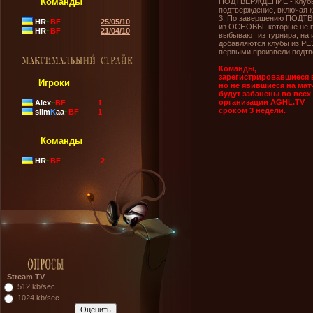
Команды
ПОДТВЕРЖДЕНИЕ - клубы
подтверждение, включая 
3. По завершению ПОДТ
HR
~
BF
25/05/10
из ОСНОВЫ, которые не 
HR
~
BF
21/04/10
выбывают из турнира, на 
добавляются клубы из РЕ
первыми произвели подтв
Команды,
зарегистрировавшиеся в
Игроки
но не явившиеся на мат
будут забанены во всех
организации AGHL.TV
Alex
~
BF
1
сроком 3 недели.
slim
K
aa
~
BF
1
Команды
HR
~
BF
2
Stream TV
512 kb/sec
1024 kb/sec