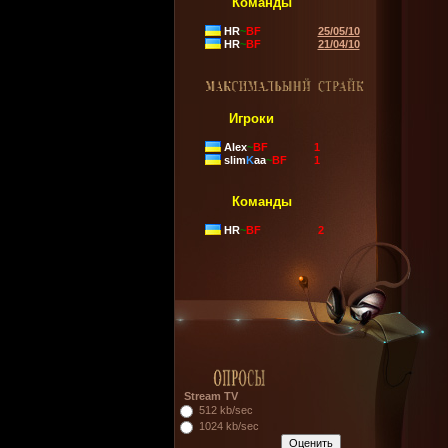
Команды
HR
~
BF
25/05/10
HR
~
BF
21/04/10
Игроки
Alex
~
BF
1
slim
K
aa
~
BF
1
Команды
HR
~
BF
2
Stream TV
512 kb/sec
1024 kb/sec