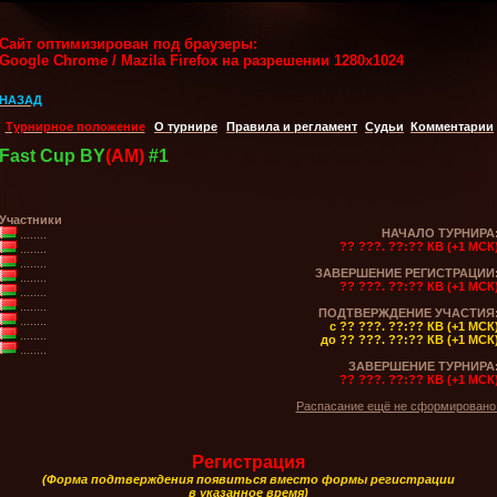
Сайт оптимизирован под браузеры:
Google Chrome / Mazila Firefox на разрешении 1280x1024
НАЗАД
Турнирное положение
О турнире
Правила и регламент
Судьи
Комментарии
Fast Cup BY
(AM)
#1
Участники
НАЧАЛО ТУРНИРА
........
?? ???. ??:?? КВ (+1 МСК
........
........
ЗАВЕРШЕНИЕ РЕГИСТРАЦИИ
........
?? ???. ??:?? КВ (+1 МСК
........
........
ПОДТВЕРЖДЕНИЕ УЧАСТИЯ
........
с ?? ???. ??:?? КВ (+1 МСК
........
до ?? ???. ??:?? КВ (+1 МСК
........
ЗАВЕРШЕНИЕ ТУРНИРА
?? ???. ??:?? КВ (+1 МСК
Распасание ещё не сформировано
Регистрация
(Форма подтверждения появиться вместо формы регистрации
в указанное время)