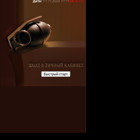
Дата:
??.??.2010 ??:??
(МСК +1)