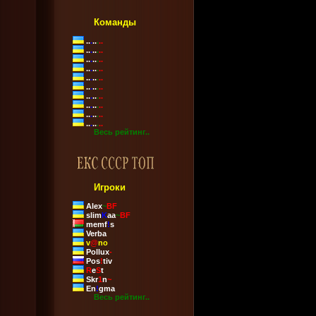
Команды
..
.
..
.
..
..
.
..
.
..
..
.
..
.
..
..
.
..
.
..
..
.
..
.
..
..
.
..
.
..
..
.
..
.
..
..
.
..
.
..
..
.
..
.
..
..
.
..
.
..
Весь рейтинг..
Игроки
Alex
~
BF
slim
K
aa
~
BF
memf
!
s
Verba
v
@
no
Pollux
-
Pos
!
tiv
R
e
S
t
Skr
1
n
~
En
!
gma
Весь рейтинг..