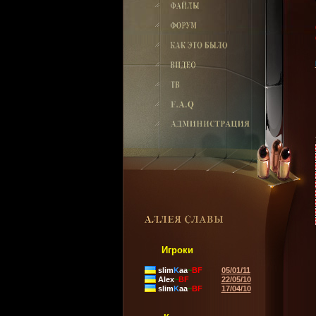
Игроки
slim
K
aa
~
BF
05/01/11
Alex
~
BF
22/05/10
slim
K
aa
~
BF
17/04/10