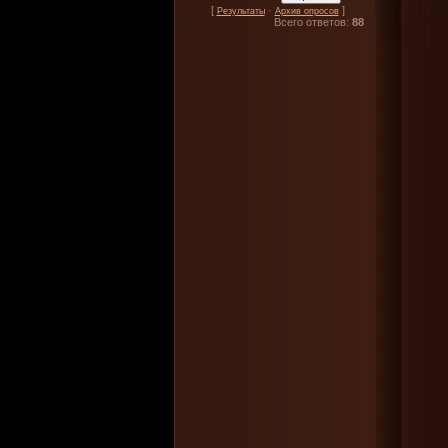
[
·
]
Результаты
Архив опросов
Всего ответов:
88