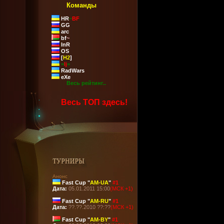
Команды
HR
~
BF
GG
arc
bf
~
InR
OS
[
H2
]
=
lj
=
RadWars
eXe
Весь рейтинг..
Весь ТОП здесь!
Анонс
Fast Cup "
AM-UA
"
#1
Дата:
05.01.2011 15:00
(МСК +1)
Fast Cup "
AM-RU
"
#1
Дата:
??.??.2010 ??:??
(МСК +1)
Fast Cup "
AM-BY
"
#1