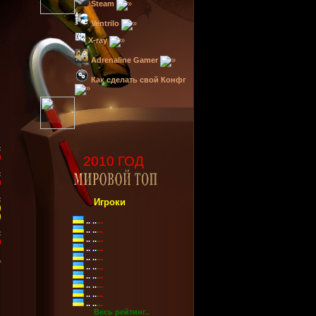
Steam
Ventrilo
X-ray
Adrenaline Gamer
Как сделать свой Конфг
:
)
2010 ГОД
:
)
:
Игроки
)
)
..
.
..
.
..
..
.
..
.
..
:
..
.
..
.
..
)
..
.
..
.
..
..
.
..
.
..
.
..
.
..
.
..
..
.
..
.
..
..
.
..
.
..
..
.
..
.
..
..
.
..
.
..
Весь рейтинг..