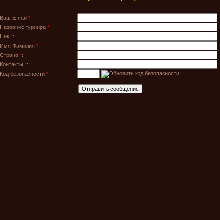
Ваш E-mail
*
:
Название турнира
*
:
Ник
*
:
Имя Фамилия
*
:
Страна
*
:
Контакты
*
:
Код безопасности
*
: