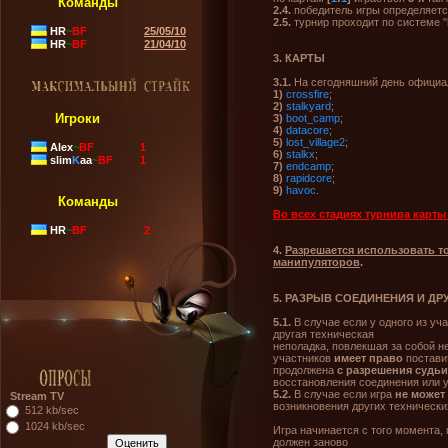
Команды
2.4.
победитель игры определяет
2.5.
турнир проходит по системе "
HR
~
BF
25/05/10
HR
~
BF
21/04/10
3. КАРТЫ
3.1.
На сегодняшний день официа
1)
crossfire
;
2)
stalkyard
;
Игроки
3)
boot_camp
;
4)
datacore
;
5)
lost_village2
;
Alex
~
BF
1
6)
stalkx
;
slim
K
aa
~
BF
1
7)
endcamp
;
8)
rapidcore
;
9)
havoc
.
Команды
Во всех стадиях турнира карт
HR
~
BF
2
4.
Разрешается использовать т
манипуляторов
.
5. РАЗРЫВ СОЕДИНЕНИЯ И ДР
5.1.
В случае если у одного из у
другая техническая
неполадка, повлекшая за собой н
участников
имеет право
поставит
продолжена
с разрешения судьи
восстановления соединения или у
5.2.
В случае если игра
не может
Stream TV
возникновения других технически
512 kb/sec
1024 kb/sec
Игра начинается с того момента, 
должен заново