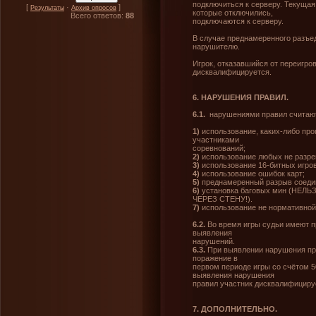
подключиться к серверу. Текущая 
[
·
]
Результаты
Архив опросов
которые отключились,
Всего ответов:
88
подключаются к серверу.
В случае преднамеренного разъе
нарушителю.
Игрок, отказавшийся от переигро
дисквалифицируется.
6. НАРУШЕНИЯ ПРАВИЛ.
6.1.
нарушениями правил считаю
1)
использование, каких-либо пр
участниками
соревнований;
2)
использование любых не разре
3)
использование 16-битных игров
4)
использование ошибок карт;
5)
преднамеренный разрыв соеди
6)
установка баговых мин (НЕЛ
ЧЕРЕЗ СТЕНУ!).
7)
использование не нормативной 
6.2.
Во время игры судьи имеют п
выявления
нарушений.
6.3.
При выявлении нарушения пра
поражение в
первом периоде игры со счётом 5
выявления нарушения
правил участник дисквалифициру
7. ДОПОЛНИТЕЛЬНО.