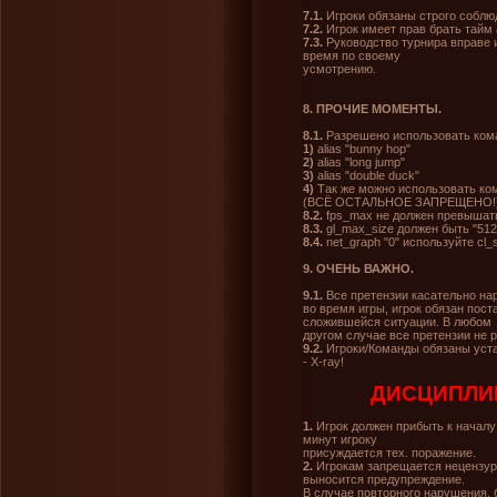
7.1.
Игроки обязаны строго соблю
7.2.
Игрок имеет прав брать тайм а
7.3.
Руководство турнира вправе 
время по своему
усмотрению.
8. ПРОЧИЕ МОМЕНТЫ.
8.1.
Разрешено использовать кома
1)
alias "bunny hop"
2)
alias "long jump"
3)
alias "double duck"
4)
Так же можно использовать ком
(ВСЁ ОСТАЛЬНОЕ ЗАПРЕЩЕНО!
8.2.
fps_max не должен превышать
8.3.
gl_max_size должен быть "512
8.4.
net_graph "0" используйте cl_s
9. ОЧЕНЬ ВАЖНО.
9.1.
Все претензии касательно нар
во время игры, игрок обязан пос
сложившейся ситуации. В любом
другом случае все претензии не 
9.2.
Игроки/Команды обязаны уста
- X-ray!
ДИСЦИПЛИ
1.
Игрок должен прибыть к началу
минут игроку
присуждается тех. поражение.
2.
Игрокам запрещается нецензурн
выносится предупреждение.
В случае повторного нарушения,