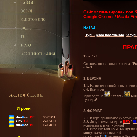
Сайт оптимизирован под б
Google Chrome / Mazila Fi
НАЗАД
Турнирное положение
О тур
ПРА
Тип:
1х1
Система проведения турнира: "
Fu
-
Бо3
.
1.
ВЕРСИЯ
1.1.
На сегодняшний день официал
6.6. Все игры
проходят на
Steam
/
NO
турнира!
Игроки
2. ФОРМАТ
slim
K
aa
~
BF
05/01/11
2.1.
В игре принимают участие
2
и
Alex
~
BF
22/05/10
2.2.
Допустимые модели
RED
/
B
slim
K
aa
~
BF
17/04/10
использовать на турнире!
2.3.
Игра состоит из
20 минут
по
минут
каждая, если счёт
по картам
[
1
:
1
]
играеться
3-я
так